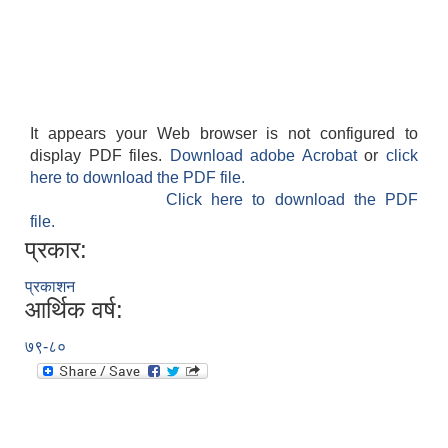
गाउँपालिकाको आर्थिक कार्यविधि नियमित तथा व्यवस्थित गर्न बनेको कानून, २०७६
उपाध्यक्ष स_ंग महिला वालवालिका कार्यक्रम संचालन कार्यविधि २०७६
It appears your Web browser is not configured to
display PDF files.
Download adobe Acrobat
or
click
here to download the PDF file.
Click here to download the PDF
file.
प्रकार:
गाउँपालिकाको स्थानिय स्रोत साधन उपभोग तथा व्यवस्थापन गर्न वनेको ऐन २०७६
प्रकाशन
आर्थिक वर्ष:
गाउँपालिकामा विपद् जोखिम न्यूनीकरण तथा व्यवस्थापन गर्न बनेको विधेयक २०७६
७९-८०
गाउँपालिकामा गरिबी निवारणका लागि लघु उद्यम विकास कार्यक्रम संचालन कार्यविधि, २०७६