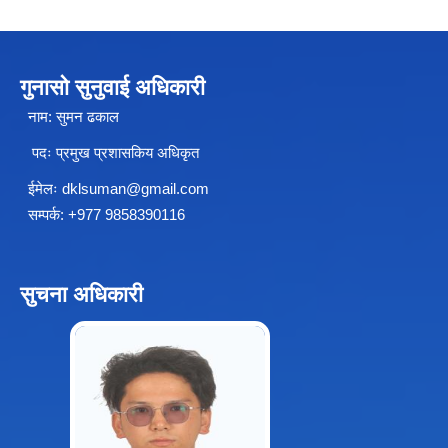
चीनसँग सीमा जोडिएका जजल्लाका नेपाली नागरिकहरुलाई चीन आवागमन (Entry/Exit) अनमुडिपत्र (प्रवेश पास) उपलब्ध गिाउने सम्बन्धी कार्यववडध, २०८१
गुनासो सुनुवाई अधिकारी
नाम: सुमन ढकाल
पदः प्रमुख प्रशासकिय अधिकृत
ईमेलः
dklsuman@gmail.com
सम्पर्क: +977 9858390116
सुचना अधिकारी