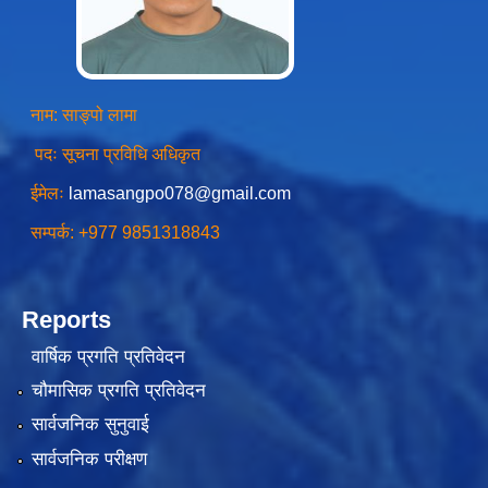
स्थानीय तहको उपभोक्ता समिति गठन, परिचालन तथा व्यवस्थापन सम्बन्धि कार्यविधि २०७६
नाम: साङ्पो लामा
पदः सूचना प्रविधि अधिकृत
ईमेलः
lamasangpo078@gmail.com
स्थानीय तहमा करारमा जनशक्ति व्यवस्थापन गर्ने सम्बन्धी कार्यविधि, २०७६
सम्पर्क: +977 9851318843
Reports
वार्षिक प्रगति प्रतिवेदन
चौमासिक प्रगति प्रतिवेदन
सार्वजनिक सुनुवाई
सार्वजनिक परीक्षण