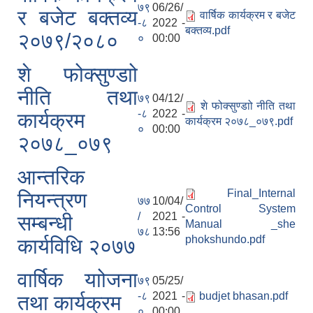
७९
06/26/
र बजेट बक्तव्य
वार्षिक कार्यक्रम र बजेट
-८
2022 -
बक्तव्य.pdf
२०७९/२०८०
०
00:00
शे फोक्सुण्डाो
नीति तथा
७९
04/12/
शे फोक्सुण्डाो नीति तथा
-८
2022 -
कार्यक्रम
कार्यक्रम २०७८_०७९.pdf
०
00:00
२०७८_०७९
आन्तरिक
शे फोक्सुण्डो गाउँपालिकाको प्राविधिक शिक्षामा लोकसेवा आयोग तयारी कक्षा अध्ययन गर्ने विद्यार्थिहरुलाई छात्रवृत्ति उपलब्ध गराउने सम्बन्धि कार्यान्वयन कार्यविधि ,२०७९
Final_Internal
नियन्त्रण
७७
10/04/
Control System
/
2021 -
सम्बन्धी
Manual _she
७८
13:56
phokshundo.pdf
कार्यविधि २०७७
अनाथ तथा युक्त बालबालिकाका लागि सामाजिक सुरक्षा कार्यक्रम (सञ्चालन कार्यविधि) ऐन, २०७६
वार्षिक याोजना
७९
05/25/
अनुदानमा आधारीत पशु विकास कार्यक्रम स_ंचालन कार्यविधि २०७६
-८
2021 -
budjet bhasan.pdf
तथा कार्यक्रम
०
00:00