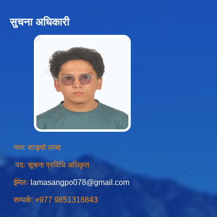
सुचना अधिकारी
चीनसँग सीमा जोडिएका जजल्लाका नेपाली नागरिकहरुलाई चीन आवागमन (Entry/Exit) अनमुडिपत्र (प्रवेश पास) उपलब्ध गिाउने सम्बन्धी कार्यववडध, २०८१
नाम: साङ्पो लामा
पदः सूचना प्रविधि अधिकृत
ईमेलः
lamasangpo078@gmail.com
सम्पर्क: +977 9851318843