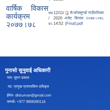
वार्षिक विकास
७७
12/11/
शे-फोक्सुण्डो गाउँपालिका
कार्यक्रम
गाउँपालिकाको आर्थिक कार्यविधि नियमित तथा व्यवस्थित गर्न बनेको कानून, २०७६
/
2020 -
वजेट किताव २०७७।०७८
२०७७।७८
७८
14:52
(Final).pdf
उपाध्यक्ष स_ंग महिला वालवालिका कार्यक्रम संचालन कार्यविधि २०७६
गाउँपालिकाको स्थानिय स्रोत साधन उपभोग तथा व्यवस्थापन गर्न वनेको ऐन २०७६
गुनासो सुनुवाई अधिकारी
नाम: सुमन ढकाल
गाउँपालिकामा विपद् जोखिम न्यूनीकरण तथा व्यवस्थापन गर्न बनेको विधेयक २०७६
पदः प्रमुख प्रशासकिय अधिकृत
गाउँपालिकामा गरिबी निवारणका लागि लघु उद्यम विकास कार्यक्रम संचालन कार्यविधि, २०७६
ईमेलः
dklsuman@gmail.com
सम्पर्क: +977 9858390116