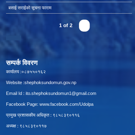
बसाई सराईको सूचना फाराम
स्थानीय तहको उपभोक्ता समिति गठन, परिचालन तथा व्यवस्थापन सम्बन्धि कार्यविधि २०७६
1 of 2
›
स्थानीय तहमा करारमा जनशक्ति व्यवस्थापन गर्ने सम्बन्धी कार्यविधि, २०७६
सम्पर्क विवरण
कार्यालय :०८७५५०१६२
Website :shephoksundomun.gov.np
Email Id :
ito.shephoksundomun1@gmail.com
Facebook Page:
www.facebook.com/Udolpa
प्रमुख प्रशासकीय अधिकृत : ९८५८३९०११६‍
अध्यक्ष : ९८५८३९०११७