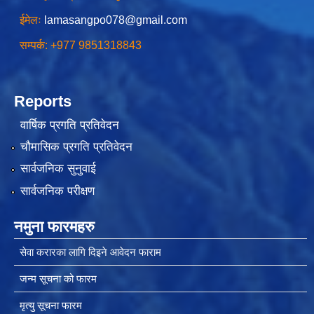
ईमेलः
lamasangpo078@gmail.com
सम्पर्क: +977 9851318843
चीनसँग सीमा जोडिएका जजल्लाका नेपाली नागरिकहरुलाई चीन आवागमन (Entry/Exit) अनमुडिपत्र (प्रवेश पास) उपलब्ध गिाउने सम्बन्धी कार्यववडध, २०८१
Reports
वार्षिक प्रगति प्रतिवेदन
चौमासिक प्रगति प्रतिवेदन
सार्वजनिक सुनुवाई
सार्वजनिक परीक्षण
नमुना फारमहरु
सेवा करारका लागि दिइने आवेदन फाराम
जन्म सूचना को फारम
मृत्यु सूचना फारम