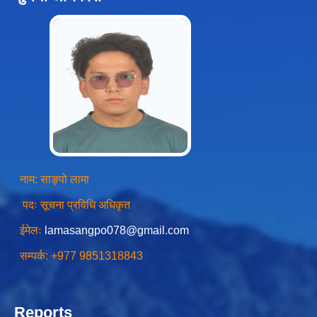
चीनसँग सीमा जोडिएका जजल्लाका नेपाली नागरिकहरुलाई चीन आवागमन (Entry/Exit) अनमुडिपत्र (प्रवेश पास) उपलब्ध गिाउने सम्बन्धी कार्यववडध, २०८१
नाम: साङ्पो लामा
पदः सूचना प्रविधि अधिकृत
ईमेलः
lamasangpo078@gmail.com
सम्पर्क: +977 9851318843
Reports