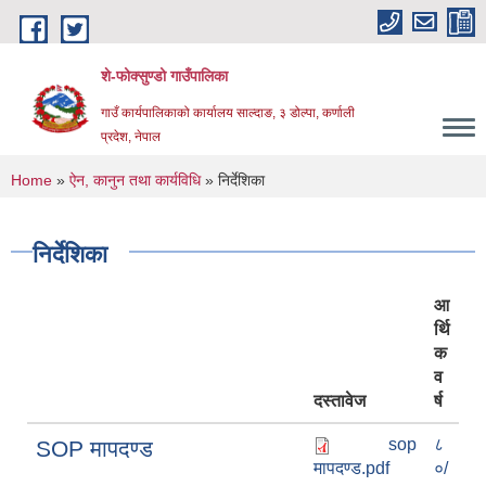
Skip to main content
शे-फोक्सुण्डो गाउँपालिका
गाउँ कार्यपालिकाको कार्यालय साल्दाङ, ३ डोल्पा, कर्णाली
प्रदेश, नेपाल
You are here
Home
»
ऐन, कानुन तथा कार्यविधि
» निर्देशिका
निर्देशिका
आ
र्थि
क
व
दस्तावेज
र्ष
sop
८
SOP मापदण्ड
मापदण्ड.pdf
०/