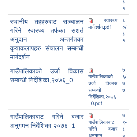
८
१
स्वास्थ्य
८
स्थानीय तहहरुबाट सञ्चालन
मार्गदर्शन.pdf
०/
गरिने स्वास्थ्य तर्फका सशर्त
८
अनुदान अन्तर्गतका
१
कृयाकलापहरु संचालन सम्बन्धी
मार्गदर्शन
७
गाउँपालिकाको उर्जा विकास
गाउँपालिकाको
६/
सम्बन्धी निर्देशिका,२०७६_0
शे फोक्सुण्डो गाउँपालिकाको प्राविधिक शिक्षामा लोकसेवा आयोग तयारी कक्षा अध्ययन गर्ने विद्यार्थिहरुलाई छात्रवृत्ति उपलब्ध गराउने सम्बन्धि कार्यान्वयन कार्यविधि ,२०७९
उर्जा विकास
७
सम्बन्धी
७
निर्देशिका,२०७६
_0.pdf
अनाथ तथा युक्त बालबालिकाका लागि सामाजिक सुरक्षा कार्यक्रम (सञ्चालन कार्यविधि) ऐन, २०७६
७
गाउँपालिकाबाट गरिने बजार
गाउँपालिकाबाट
९-
अनुदानमा आधारीत पशु विकास कार्यक्रम स_ंचालन कार्यविधि २०७६
अनुगमन निर्देशिका २०७६_1
गरिने बजार
८
अनुगमन
०