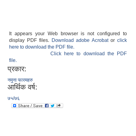
गाउँपालिकाको आर्थिक कार्यविधि नियमित तथा व्यवस्थित गर्न बनेको कानून, २०७६
It appears your Web browser is not configured to
उपाध्यक्ष स_ंग महिला वालवालिका कार्यक्रम संचालन कार्यविधि २०७६
display PDF files.
Download adobe Acrobat
or
click
here to download the PDF file.
Click here to download the PDF
file.
प्रकार:
नमुना फारमहरु
गाउँपालिकाको स्थानिय स्रोत साधन उपभोग तथा व्यवस्थापन गर्न वनेको ऐन २०७६
आर्थिक वर्ष:
७५/७६
गाउँपालिकामा विपद् जोखिम न्यूनीकरण तथा व्यवस्थापन गर्न बनेको विधेयक २०७६
गाउँपालिकामा गरिबी निवारणका लागि लघु उद्यम विकास कार्यक्रम संचालन कार्यविधि, २०७६