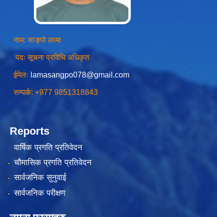
स्थानीय तहको उपभोक्ता समिति गठन, परिचालन तथा व्यवस्थापन सम्बन्धि कार्यविधि २०७६
नाम: साङ्पो लामा
पदः सूचना प्रविधि अधिकृत
ईमेलः
lamasangpo078@gmail.com
स्थानीय तहमा करारमा जनशक्ति व्यवस्थापन गर्ने सम्बन्धी कार्यविधि, २०७६
सम्पर्क: +977 9851318843
Reports
वार्षिक प्रगति प्रतिवेदन
चौमासिक प्रगति प्रतिवेदन
सार्वजनिक सुनुवाई
सार्वजनिक परीक्षण