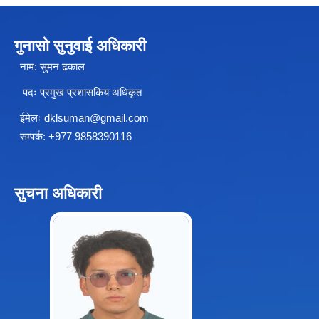
गुनासो सुनुवाई अधिकारी
चीनसँग सीमा जोडिएका जजल्लाका नेपाली नागरिकहरुलाई चीन आवागमन (Entry/Exit) अनमुडिपत्र (प्रवेश पास) उपलब्ध गिाउने सम्बन्धी कार्यववडध, २०८१
नाम: सुमन ढकाल
पदः प्रमुख प्रशासकिय अधिकृत
ईमेलः
dklsuman@gmail.com
सम्पर्क: +977 9858390116
सुचना अधिकारी