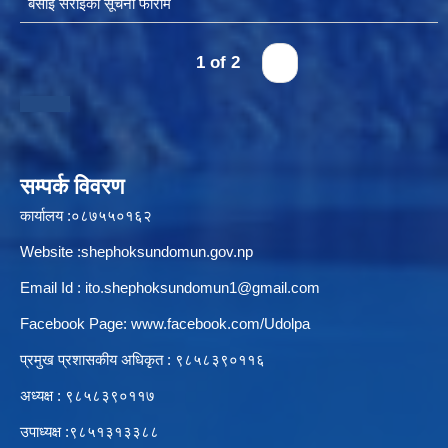
बसाई सराईको सूचना फाराम
1 of 2
›
स्थानीय तहको उपभोक्ता समिति गठन, परिचालन तथा व्यवस्थापन सम्बन्धि कार्यविधि २०७६
सम्पर्क विवरण
स्थानीय तहमा करारमा जनशक्ति व्यवस्थापन गर्ने सम्बन्धी कार्यविधि, २०७६
कार्यालय :०८७५५०१६२
Website :shephoksundomun.gov.np
Email Id :
ito.shephoksundomun1@gmail.com
Facebook Page:
www.facebook.com/Udolpa
प्रमुख प्रशासकीय अधिकृत : ९८५८३९०११६‍
अध्यक्ष : ९८५८३९०११७
उपाध्यक्ष :९८५१३१३३८८