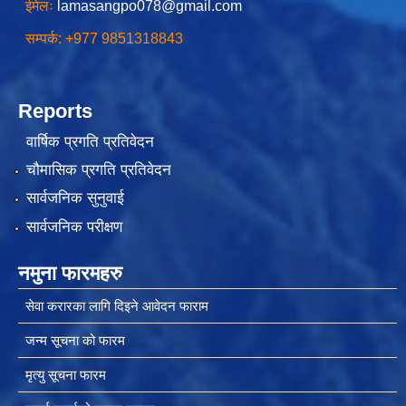
ईमेलः
lamasangpo078@gmail.com
सम्पर्क: +977 9851318843
चीनसँग सीमा जोडिएका जजल्लाका नेपाली नागरिकहरुलाई चीन आवागमन (Entry/Exit) अनमुडिपत्र (प्रवेश पास) उपलब्ध गिाउने सम्बन्धी कार्यववडध, २०८१
Reports
वार्षिक प्रगति प्रतिवेदन
चौमासिक प्रगति प्रतिवेदन
सार्वजनिक सुनुवाई
सार्वजनिक परीक्षण
नमुना फारमहरु
सेवा करारका लागि दिइने आवेदन फाराम
जन्म सूचना को फारम
मृत्यु सूचना फारम