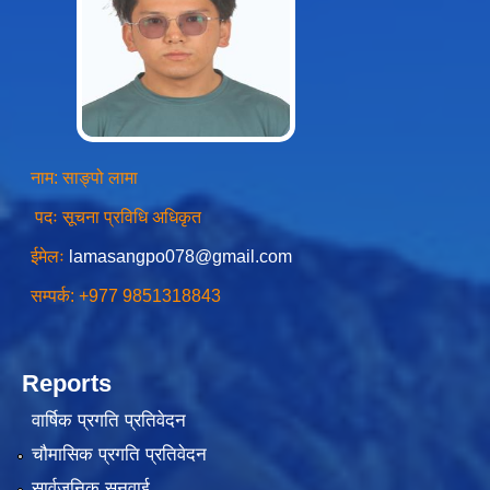
स्थानीय तहको उपभोक्ता समिति गठन, परिचालन तथा व्यवस्थापन सम्बन्धि कार्यविधि २०७६
नाम: साङ्पो लामा
स्थानीय तहमा करारमा जनशक्ति व्यवस्थापन गर्ने सम्बन्धी कार्यविधि, २०७६
पदः सूचना प्रविधि अधिकृत
ईमेलः
lamasangpo078@gmail.com
सम्पर्क: +977 9851318843
Reports
वार्षिक प्रगति प्रतिवेदन
चौमासिक प्रगति प्रतिवेदन
सार्वजनिक सुनुवाई