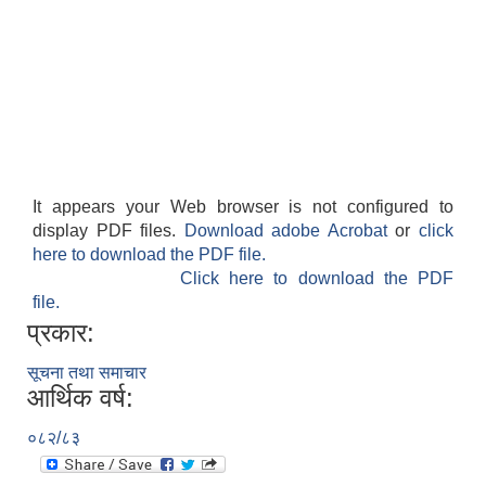
गाउँपालिकाको आर्थिक कार्यविधि नियमित तथा व्यवस्थित गर्न बनेको कानून, २०७६
उपाध्यक्ष स_ंग महिला वालवालिका कार्यक्रम संचालन कार्यविधि २०७६
It appears your Web browser is not configured to
display PDF files.
Download adobe Acrobat
or
click
here to download the PDF file.
Click here to download the PDF
गाउँपालिकाको स्थानिय स्रोत साधन उपभोग तथा व्यवस्थापन गर्न वनेको ऐन २०७६
file.
प्रकार:
गाउँपालिकामा विपद् जोखिम न्यूनीकरण तथा व्यवस्थापन गर्न बनेको विधेयक २०७६
सूचना तथा समाचार
गाउँपालिकामा गरिबी निवारणका लागि लघु उद्यम विकास कार्यक्रम संचालन कार्यविधि, २०७६
आर्थिक वर्ष:
०८२/८३