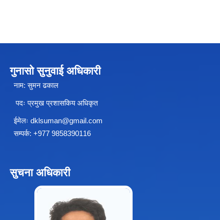
चीनसँग सीमा जोडिएका जजल्लाका नेपाली नागरिकहरुलाई चीन आवागमन (Entry/Exit) अनमुडिपत्र (प्रवेश पास) उपलब्ध गिाउने सम्बन्धी कार्यववडध, २०८१
गुनासो सुनुवाई अधिकारी
नाम: सुमन ढकाल
पदः प्रमुख प्रशासकिय अधिकृत
ईमेलः
dklsuman@gmail.com
सम्पर्क: +977 9858390116
सुचना अधिकारी