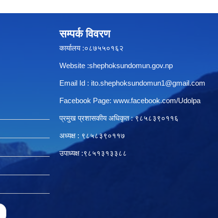
सम्पर्क विवरण
कार्यालय :०८७५५०१६२
Website :shephoksundomun.gov.np
Email Id :
ito.shephoksundomun1@gmail.com
Facebook Page:
www.facebook.com/Udolpa
प्रमुख प्रशासकीय अधिकृत : ९८५८३९०११६‍
अध्यक्ष : ९८५८३९०११७
उपाध्यक्ष :९८५१३१३३८८