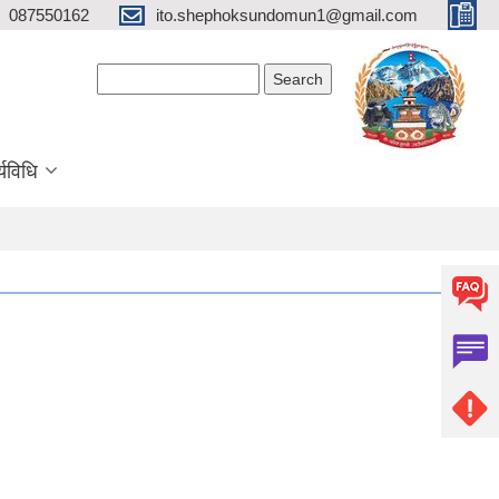
087550162
ito.shephoksundomun1@gmail.com
Search form
Search
्यविधि