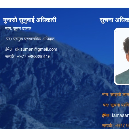
गुनासो सुनुवाई अधिकारी
सुचना अधिक
नाम: सुमन ढकाल
पदः प्रमुख प्रशासकिय अधिकृत
ईमेलः
dklsuman@gmail.com
सम्पर्क: +977 9858390116
नाम: साङ्पो लाम
पदः सूचना प्र
ईमेलः
lamasa
सम्पर्क: +977