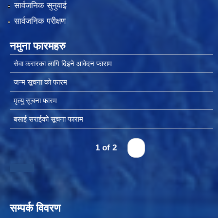
सार्वजनिक सुनुवाई
सार्वजनिक परीक्षण
चीनसँग सीमा जोडिएका जजल्लाका नेपाली नागरिकहरुलाई चीन आवागमन (Entry/Exit) अनमुडिपत्र (प्रवेश पास) उपलब्ध गिाउने सम्बन्धी कार्यववडध, २०८१
नमुना फारमहरु
सेवा करारका लागि दिइने आवेदन फाराम
जन्म सूचना को फारम
मृत्यु सूचना फारम
बसाई सराईको सूचना फाराम
1 of 2
›
सम्पर्क विवरण