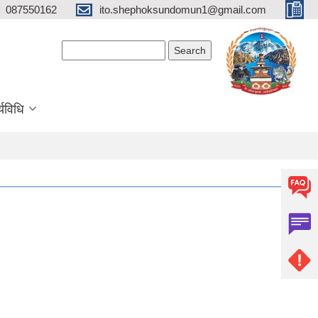
087550162
ito.shephoksundomun1@gmail.com
Search form
Search
्यविधि