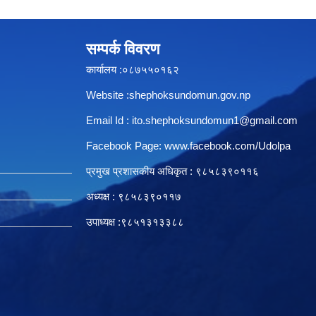
सम्पर्क विवरण
कार्यालय :०८७५५०१६२
Website :shephoksundomun.gov.np
Email Id :
ito.shephoksundomun1@gmail.com
Facebook Page:
www.facebook.com/Udolpa
प्रमुख प्रशासकीय अधिकृत : ९८५८३९०११६‍
अध्यक्ष : ९८५८३९०११७
उपाध्यक्ष :९८५१३१३३८८