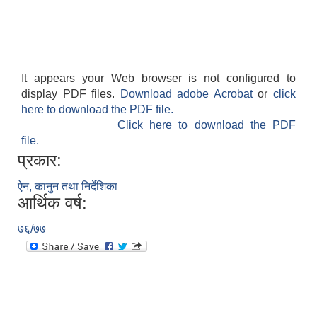
गाउँपालिकाको आर्थिक कार्यविधि नियमित तथा व्यवस्थित गर्न बनेको कानून, २०७६
It appears your Web browser is not configured to
उपाध्यक्ष स_ंग महिला वालवालिका कार्यक्रम संचालन कार्यविधि २०७६
display PDF files.
Download adobe Acrobat
or
click
here to download the PDF file.
Click here to download the PDF
file.
प्रकार:
ऐन, कानुन तथा निर्देशिका
गाउँपालिकाको स्थानिय स्रोत साधन उपभोग तथा व्यवस्थापन गर्न वनेको ऐन २०७६
आर्थिक वर्ष:
७६/७७
गाउँपालिकामा विपद् जोखिम न्यूनीकरण तथा व्यवस्थापन गर्न बनेको विधेयक २०७६
गाउँपालिकामा गरिबी निवारणका लागि लघु उद्यम विकास कार्यक्रम संचालन कार्यविधि, २०७६