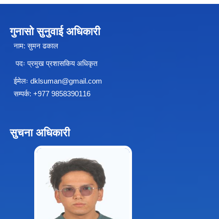
गुनासो सुनुवाई अधिकारी
चीनसँग सीमा जोडिएका जजल्लाका नेपाली नागरिकहरुलाई चीन आवागमन (Entry/Exit) अनमुडिपत्र (प्रवेश पास) उपलब्ध गिाउने सम्बन्धी कार्यववडध, २०८१
नाम: सुमन ढकाल
पदः प्रमुख प्रशासकिय अधिकृत
ईमेलः
dklsuman@gmail.com
सम्पर्क: +977 9858390116
सुचना अधिकारी