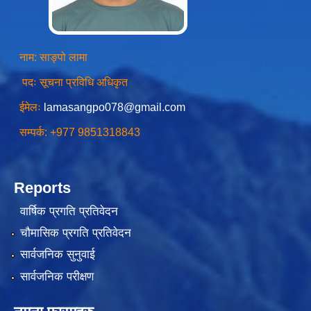
स्थानीय तहको उपभोक्ता समिति गठन, परिचालन तथा व्यवस्थापन सम्बन्धि कार्यविधि २०७६
नाम: साङ्पो लामा
पदः सूचना प्रविधि अधिकृत
ईमेलः
lamasangpo078@gmail.com
स्थानीय तहमा करारमा जनशक्ति व्यवस्थापन गर्ने सम्बन्धी कार्यविधि, २०७६
सम्पर्क: +977 9851318843
Reports
वार्षिक प्रगति प्रतिवेदन
चौमासिक प्रगति प्रतिवेदन
सार्वजनिक सुनुवाई
सार्वजनिक परीक्षण