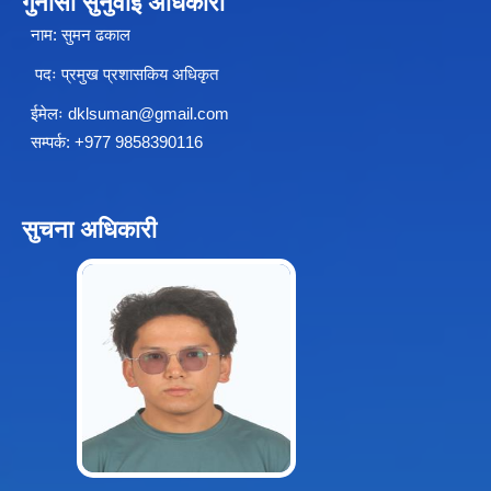
गुनासो सुनुवाई अधिकारी
नाम: सुमन ढकाल
पदः प्रमुख प्रशासकिय अधिकृत
स्थानीय तहको उपभोक्ता समिति गठन, परिचालन तथा व्यवस्थापन सम्बन्धि कार्यविधि २०७६
ईमेलः
dklsuman@gmail.com
सम्पर्क: +977 9858390116
स्थानीय तहमा करारमा जनशक्ति व्यवस्थापन गर्ने सम्बन्धी कार्यविधि, २०७६
सुचना अधिकारी