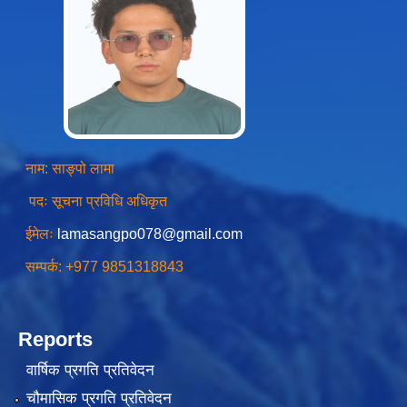
स्थानीय तहको उपभोक्ता समिति गठन, परिचालन तथा व्यवस्थापन सम्बन्धि कार्यविधि २०७६
नाम: साङ्पो लामा
स्थानीय तहमा करारमा जनशक्ति व्यवस्थापन गर्ने सम्बन्धी कार्यविधि, २०७६
पदः सूचना प्रविधि अधिकृत
ईमेलः
lamasangpo078@gmail.com
सम्पर्क: +977 9851318843
Reports
वार्षिक प्रगति प्रतिवेदन
चौमासिक प्रगति प्रतिवेदन