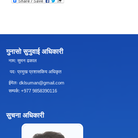
चीनसँग सीमा जोडिएका जजल्लाका नेपाली नागरिकहरुलाई चीन आवागमन (Entry/Exit) अनमुडिपत्र (प्रवेश पास) उपलब्ध गिाउने सम्बन्धी कार्यववडध, २०८१
गुनासो सुनुवाई अधिकारी
नाम: सुमन ढकाल
पदः प्रमुख प्रशासकिय अधिकृत
ईमेलः
dklsuman@gmail.com
सम्पर्क: +977 9858390116
सुचना अधिकारी