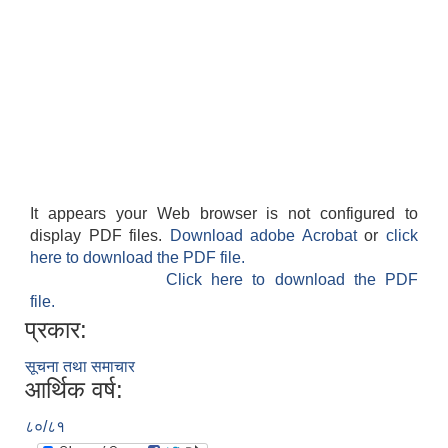
गाउँपालिकाको आर्थिक कार्यविधि नियमित तथा व्यवस्थित गर्न बनेको कानून, २०७६
उपाध्यक्ष स_ंग महिला वालवालिका कार्यक्रम संचालन कार्यविधि २०७६
It appears your Web browser is not configured to
display PDF files.
Download adobe Acrobat
or
click
here to download the PDF file.
गाउँपालिकाको स्थानिय स्रोत साधन उपभोग तथा व्यवस्थापन गर्न वनेको ऐन २०७६
Click here to download the PDF
file.
प्रकार:
गाउँपालिकामा विपद् जोखिम न्यूनीकरण तथा व्यवस्थापन गर्न बनेको विधेयक २०७६
गाउँपालिकामा गरिबी निवारणका लागि लघु उद्यम विकास कार्यक्रम संचालन कार्यविधि, २०७६
सूचना तथा समाचार
आर्थिक वर्ष:
८०/८१