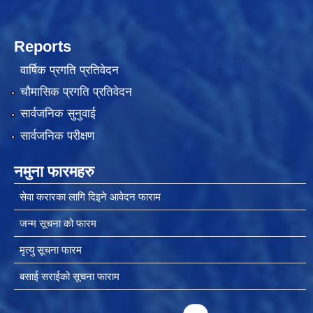
Reports
चीनसँग सीमा जोडिएका जजल्लाका नेपाली नागरिकहरुलाई चीन आवागमन (Entry/Exit) अनमुडिपत्र (प्रवेश पास) उपलब्ध गिाउने सम्बन्धी कार्यववडध, २०८१
वार्षिक प्रगति प्रतिवेदन
चौमासिक प्रगति प्रतिवेदन
सार्वजनिक सुनुवाई
सार्वजनिक परीक्षण
नमुना फारमहरु
सेवा करारका लागि दिइने आवेदन फाराम
जन्म सूचना को फारम
मृत्यु सूचना फारम
बसाई सराईको सूचना फाराम