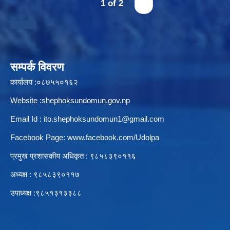
1 of 2
›
स्थानीय तहको उपभोक्ता समिति गठन, परिचालन तथा व्यवस्थापन सम्बन्धि कार्यविधि २०७६
सम्पर्क विवरण
कार्यालय :०८७५५०१६२
स्थानीय तहमा करारमा जनशक्ति व्यवस्थापन गर्ने सम्बन्धी कार्यविधि, २०७६
Website :shephoksundomun.gov.np
Email Id :
ito.shephoksundomun1@gmail.com
Facebook Page:
www.facebook.com/Udolpa
प्रमुख प्रशासकीय अधिकृत : ९८५८३९०११६‍
अध्यक्ष : ९८५८३९०११७
उपाध्यक्ष :९८५१३१३३८८