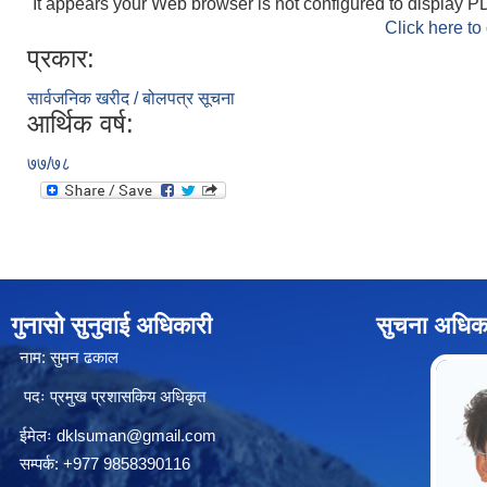
It appears your Web browser is not configured to display PD
Click here to
प्रकार:
सार्वजनिक खरीद / बोलपत्र सूचना
आर्थिक वर्ष:
७७/७८
गुनासो सुनुवाई अधिकारी
सुचना अधिक
नाम: सुमन ढकाल
पदः प्रमुख प्रशासकिय अधिकृत
ईमेलः
dklsuman@gmail.com
सम्पर्क: +977 9858390116