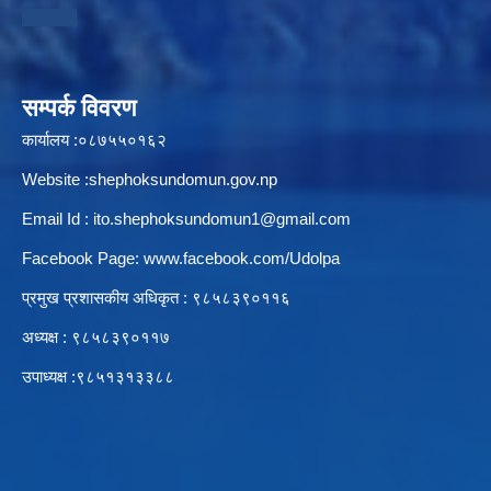
स्थानीय तहको उपभोक्ता समिति गठन, परिचालन तथा व्यवस्थापन सम्बन्धि कार्यविधि २०७६
सम्पर्क विवरण
कार्यालय :०८७५५०१६२
Website :shephoksundomun.gov.np
स्थानीय तहमा करारमा जनशक्ति व्यवस्थापन गर्ने सम्बन्धी कार्यविधि, २०७६
Email Id :
ito.shephoksundomun1@gmail.com
Facebook Page:
www.facebook.com/Udolpa
प्रमुख प्रशासकीय अधिकृत : ९८५८३९०११६‍
अध्यक्ष : ९८५८३९०११७
उपाध्यक्ष :९८५१३१३३८८