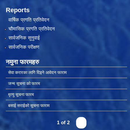
Reports
वार्षिक प्रगति प्रतिवेदन
चीनसँग सीमा जोडिएका जजल्लाका नेपाली नागरिकहरुलाई चीन आवागमन (Entry/Exit) अनमुडिपत्र (प्रवेश पास) उपलब्ध गिाउने सम्बन्धी कार्यववडध, २०८१
चौमासिक प्रगति प्रतिवेदन
सार्वजनिक सुनुवाई
सार्वजनिक परीक्षण
नमुना फारमहरु
सेवा करारका लागि दिइने आवेदन फाराम
जन्म सूचना को फारम
मृत्यु सूचना फारम
बसाई सराईको सूचना फाराम
1 of 2
›