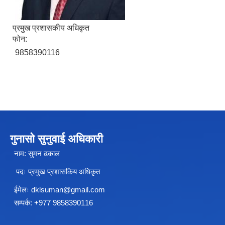
प्रमुख प्रशासकीय अधिकृत
फोन:
9858390116
शे फोक्सुण्डो गाउँपालिकाको प्राविधिक शिक्षामा लोकसेवा आयोग तयारी कक्षा अध्ययन गर्ने विद्यार्थिहरुलाई छात्रवृत्ति उपलब्ध गराउने सम्बन्धि कार्यान्वयन कार्यविधि ,२०७९
गुनासो सुनुवाई अधिकारी
नाम: सुमन ढकाल
पदः प्रमुख प्रशासकिय अधिकृत
अनाथ तथा युक्त बालबालिकाका लागि सामाजिक सुरक्षा कार्यक्रम (सञ्चालन कार्यविधि) ऐन, २०७६
ईमेलः
dklsuman@gmail.com
अनुदानमा आधारीत पशु विकास कार्यक्रम स_ंचालन कार्यविधि २०७६
सम्पर्क: +977 9858390116