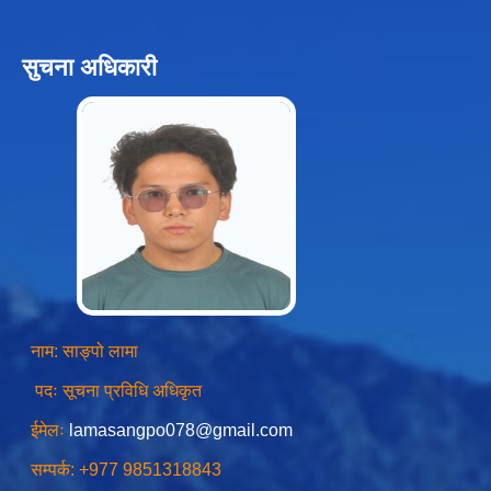
सुचना अधिकारी
स्थानीय तहको उपभोक्ता समिति गठन, परिचालन तथा व्यवस्थापन सम्बन्धि कार्यविधि २०७६
स्थानीय तहमा करारमा जनशक्ति व्यवस्थापन गर्ने सम्बन्धी कार्यविधि, २०७६
नाम: साङ्पो लामा
पदः सूचना प्रविधि अधिकृत
ईमेलः
lamasangpo078@gmail.com
सम्पर्क: +977 9851318843