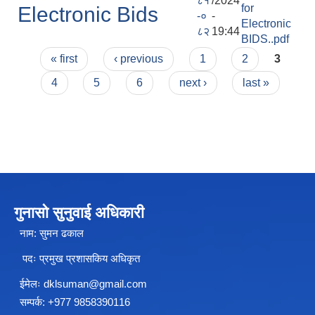
८१
/2024
for
Electronic Bids
-०
-
Electronic
८२
19:44
BIDS..pdf
चीनसँग सीमा जोडिएका जजल्लाका नेपाली नागरिकहरुलाई चीन आवागमन (Entry/Exit) अनमुडिपत्र (प्रवेश पास) उपलब्ध गिाउने सम्बन्धी कार्यववडध, २०८१
Pages
« first
‹ previous
1
2
3
4
5
6
next ›
last »
गुनासो सुनुवाई अधिकारी
नाम: सुमन ढकाल
पदः प्रमुख प्रशासकिय अधिकृत
ईमेलः
dklsuman@gmail.com
सम्पर्क: +977 9858390116