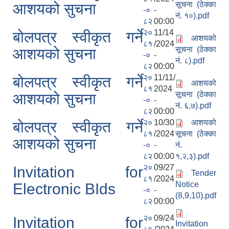
सूचना (ठेक्का
आशयको सुचना
-०
-
नं. १०).pdf
८२
00:00
२०
11/14
बोलपत्र स्वीकृत गर्ने
गाउँपालिकाको आर्थिक कार्यविधि नियमित तथा व्यवस्थित गर्न बनेको कानून, २०७६
आशयको
८१
/2024
सूचना (ठेक्का
आशयको सुचना
-०
-
उपाध्यक्ष स_ंग महिला वालवालिका कार्यक्रम संचालन कार्यविधि २०७६
नं. ८).pdf
८२
00:00
२०
11/11/
बोलपत्र स्वीकृत गर्ने
आशयको
८१
2024
सूचना (ठेक्का
आशयको सुचना
-०
-
नं. ६,७).pdf
८२
00:00
२०
10/30
आशयको
बोलपत्र स्वीकृत गर्ने
८१
/2024
सूचना (ठेक्का
आशयको सुचना
गाउँपालिकाको स्थानिय स्रोत साधन उपभोग तथा व्यवस्थापन गर्न वनेको ऐन २०७६
-०
-
नं.
८२
00:00
१,२,३).pdf
२०
09/27
Invitation for
Tender
गाउँपालिकामा विपद् जोखिम न्यूनीकरण तथा व्यवस्थापन गर्न बनेको विधेयक २०७६
८१
/2024
Notice
Electronic BIds
गाउँपालिकामा गरिबी निवारणका लागि लघु उद्यम विकास कार्यक्रम संचालन कार्यविधि, २०७६
-०
-
(8,9,10).pdf
८२
00:00
२०
09/24
Invitation for
Invitation