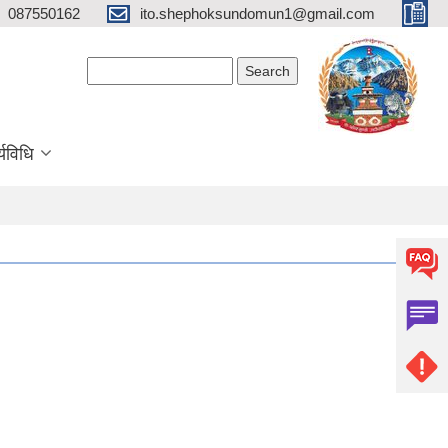
087550162
ito.shephoksundomun1@gmail.com
Search form
Search
्यविधि