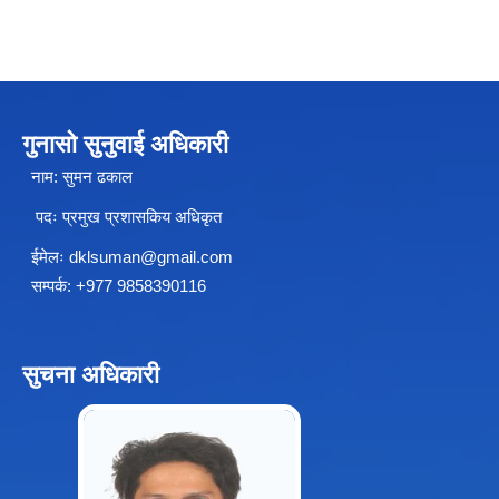
चीनसँग सीमा जोडिएका जजल्लाका नेपाली नागरिकहरुलाई चीन आवागमन (Entry/Exit) अनमुडिपत्र (प्रवेश पास) उपलब्ध गिाउने सम्बन्धी कार्यववडध, २०८१
गुनासो सुनुवाई अधिकारी
नाम: सुमन ढकाल
पदः प्रमुख प्रशासकिय अधिकृत
ईमेलः
dklsuman@gmail.com
सम्पर्क: +977 9858390116
सुचना अधिकारी