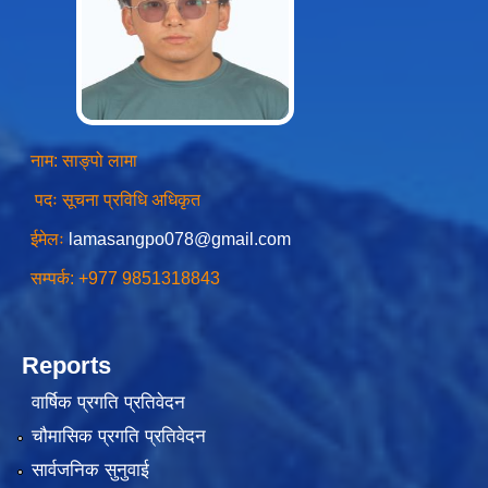
स्थानीय तहको उपभोक्ता समिति गठन, परिचालन तथा व्यवस्थापन सम्बन्धि कार्यविधि २०७६
नाम: साङ्पो लामा
पदः सूचना प्रविधि अधिकृत
स्थानीय तहमा करारमा जनशक्ति व्यवस्थापन गर्ने सम्बन्धी कार्यविधि, २०७६
ईमेलः
lamasangpo078@gmail.com
सम्पर्क: +977 9851318843
Reports
वार्षिक प्रगति प्रतिवेदन
चौमासिक प्रगति प्रतिवेदन
सार्वजनिक सुनुवाई