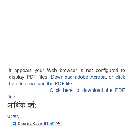
गाउँपालिकाको आर्थिक कार्यविधि नियमित तथा व्यवस्थित गर्न बनेको कानून, २०७६
उपाध्यक्ष स_ंग महिला वालवालिका कार्यक्रम संचालन कार्यविधि २०७६
It appears your Web browser is not configured to
display PDF files.
Download adobe Acrobat
or
click
गाउँपालिकाको स्थानिय स्रोत साधन उपभोग तथा व्यवस्थापन गर्न वनेको ऐन २०७६
here to download the PDF file.
Click here to download the PDF
file.
गाउँपालिकामा विपद् जोखिम न्यूनीकरण तथा व्यवस्थापन गर्न बनेको विधेयक २०७६
आर्थिक वर्ष:
गाउँपालिकामा गरिबी निवारणका लागि लघु उद्यम विकास कार्यक्रम संचालन कार्यविधि, २०७६
७८/७९