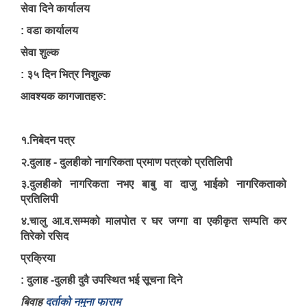
सेवा दिने कार्यालय
: वडा कार्यालय
सेवा शुल्क
: ३५ दिन भित्र निशुल्क
आवश्यक कागजातहरु:
१.निबेदन पत्र
२.दुलाह - दुलहीको नागरिकता प्रमाण पत्रको प्रतिलिपी
३.दुलहीको नागरिकता नभए बाबु वा दाजु भाईको नागरिकताको
शे फोक्सुण्डो गाउँपालिकाको प्राविधिक शिक्षामा लोकसेवा आयोग तयारी कक्षा अध्ययन गर्ने विद्यार्थिहरुलाई छात्रवृत्ति उपलब्ध गराउने सम्बन्धि कार्यान्वयन कार्यविधि ,२०७९
प्रतिलिपी
४.चालु आ.व.सम्मको मालपोत र घर जग्गा वा एकीकृत सम्पति कर
तिरेको रसिद
अनाथ तथा युक्त बालबालिकाका लागि सामाजिक सुरक्षा कार्यक्रम (सञ्चालन कार्यविधि) ऐन, २०७६
प्रक्रिया
अनुदानमा आधारीत पशु विकास कार्यक्रम स_ंचालन कार्यविधि २०७६
: दुलाह -दुलही दुवै उपस्थित भई सूचना दिने
बिवाह
दर्ताको नमुना फाराम