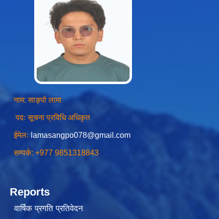
चीनसँग सीमा जोडिएका जजल्लाका नेपाली नागरिकहरुलाई चीन आवागमन (Entry/Exit) अनमुडिपत्र (प्रवेश पास) उपलब्ध गिाउने सम्बन्धी कार्यववडध, २०८१
नाम: साङ्पो लामा
पदः सूचना प्रविधि अधिकृत
ईमेलः
lamasangpo078@gmail.com
सम्पर्क: +977 9851318843
Reports
वार्षिक प्रगति प्रतिवेदन