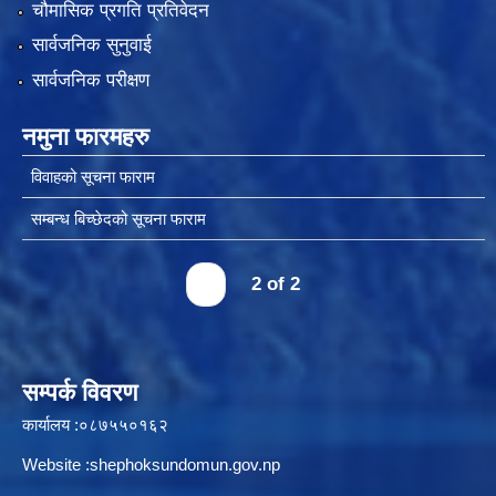
चौमासिक प्रगति प्रतिवेदन
सार्वजनिक सुनुवाई
सार्वजनिक परीक्षण
स्थानीय तहको उपभोक्ता समिति गठन, परिचालन तथा व्यवस्थापन सम्बन्धि कार्यविधि २०७६
नमुना फारमहरु
विवाहको सूचना फाराम
स्थानीय तहमा करारमा जनशक्ति व्यवस्थापन गर्ने सम्बन्धी कार्यविधि, २०७६
सम्बन्ध बिच्छेदको सूचना फाराम
‹
2 of 2
सम्पर्क विवरण
कार्यालय :०८७५५०१६२
Website :shephoksundomun.gov.np